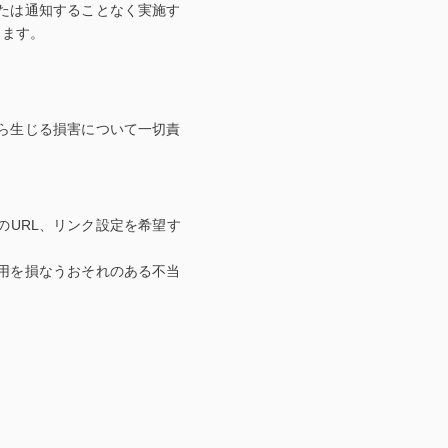
たは通知することなく実施す
します。
ら生じる損害について一切責
URL、リンク設定を希望す
用を損なうおそれのある不当