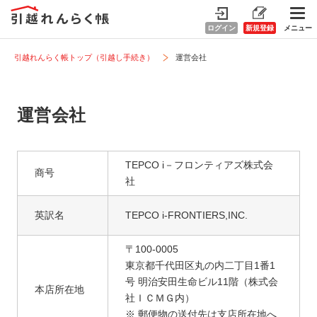
ログイン
新規登録
メニュー
引越れんらく帳トップ（引越し手続き）
運営会社
運営会社
TEPCO i－フロンティアズ株式会
商号
社
英訳名
TEPCO i-FRONTIERS,INC.
〒100-0005
東京都千代田区丸の内二丁目1番1
号 明治安田生命ビル11階（株式会
本店所在地
社ＩＣＭＧ内）
※ 郵便物の送付先は支店所在地へ