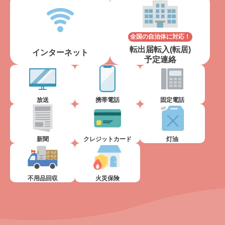
全国の自治体に対応！
転出届転入(転居)
インターネット
予定連絡
放送
携帯電話
固定電話
新聞
クレジットカード
灯油
不用品回収
火災保険