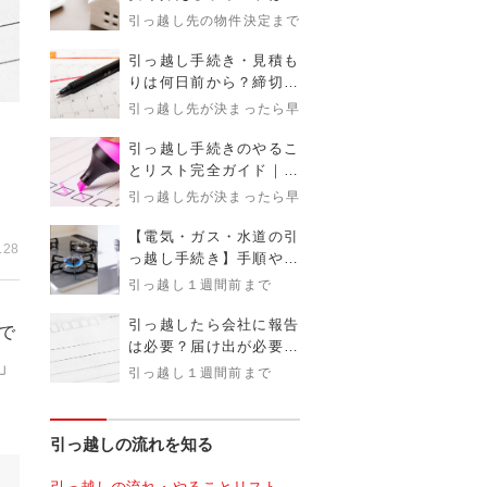
金額目安とタイミングを
引っ越し先の物件決定まで
解説！
引っ越し手続き・見積も
りは何日前から？締切時
期まで完全ガイド
引っ越し先が決まったら早めに
引っ越し手続きのやるこ
タ
とリスト完全ガイド｜タ
イミング・必要書類・注
引っ越し先が決まったら早めに
意点まで解説
【電気・ガス・水道の引
.28
っ越し手続き】手順や注
意点、疑問まで解説
引っ越し１週間前まで
引っ越したら会社に報告
で
は必要？届け出が必要な
」
理由とタイミング、伝え
引っ越し１週間前まで
方を徹底解説
引っ越しの流れを知る