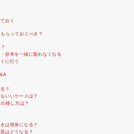
ト
しておく
枚もらっておくべき？
は？
本・抄本を一緒に取れなくなる
すぐに行う
&A
？
きる？
てもいいケースは？
票の移し方は？
続きは簡単になる？
民票はどうなる？