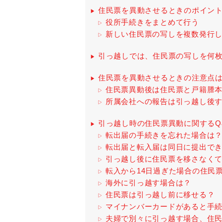
住民票を異動させるときのポイン
役所手続きをまとめて行う
新しい住民票の写しを複数発行
引っ越しでは、住民票の写しを何
住民票を異動させるときの注意点
住民票異動後は住民票と戸籍謄
所属会社への報告は引っ越し後
引っ越し時の住民票異動に関するQ
転出届の手続きを忘れた場合は
転出届と転入届は同日に提出で
引っ越し後に住民票を移さなく
転入から14日過ぎた場合の住民
海外に引っ越す場合は？
住民票は引っ越し前に移せる？
マイナンバーカードがあると手
夫婦で別々に引っ越す場合、住