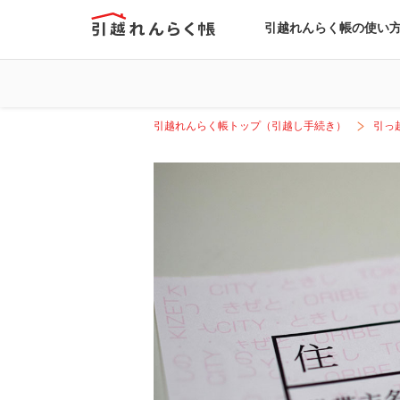
引越れんらく帳の使い
引越れんらく帳トップ（引越し手続き）
引っ