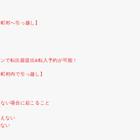
区町村へ引っ越し】
ンで転出届提出&転入予約が可能！
区町村内で引っ越し】
さない場合に起こること
行えない
きない
る