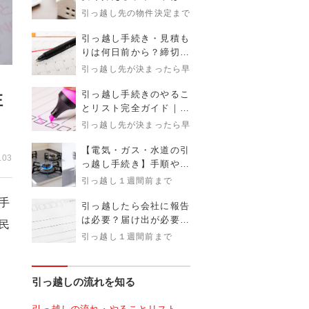
金額目安とタイミングを
引っ越し先の物件決定まで
解説！
引っ越し手続き・見積も
りは何日前から？締切時
期まで完全ガイド
引っ越し先が決まったら早めに
引っ越し手続きのやるこ
注
とリスト完全ガイド｜タ
イミング・必要書類・注
引っ越し先が決まったら早めに
意点まで解説
【電気・ガス・水道の引
.03
っ越し手続き】手順や注
意点、疑問まで解説
引っ越し１週間前まで
手
引っ越したら会社に報告
は必要？届け出が必要な
民
理由とタイミング、伝え
引っ越し１週間前まで
方を徹底解説
引っ越しの流れを知る