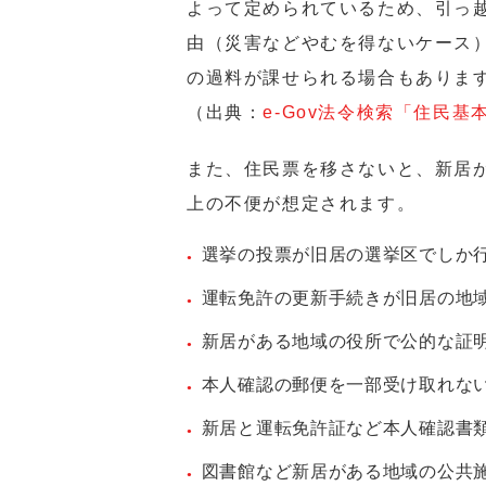
よって定められているため、引っ
由（災害などやむを得ないケース
の過料が課せられる場合もありま
（出典：
e-Gov法令検索「住民基
また、住民票を移さないと、新居
上の不便が想定されます。
選挙の投票が旧居の選挙区でしか
運転免許の更新手続きが旧居の地
新居がある地域の役所で公的な証
本人確認の郵便を一部受け取れな
新居と運転免許証など本人確認書
図書館など新居がある地域の公共