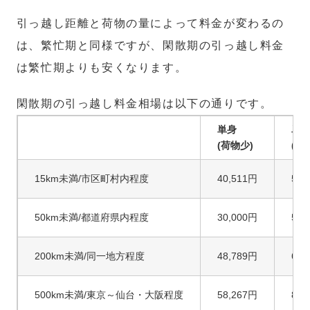
引っ越し距離と荷物の量によって料金が変わるの
は、繁忙期と同様ですが、閑散期の引っ越し料金
は繁忙期よりも安くなります。
閑散期の引っ越し料金相場は以下の通りです。
単身
単
(荷物少)
(荷
15km未満/市区町村内程度
40,511円
50,
50km未満/都道府県内程度
30,000円
52,
200km未満/同一地方程度
48,789円
67,
500km未満/東京～仙台・大阪程度
58,267円
85,