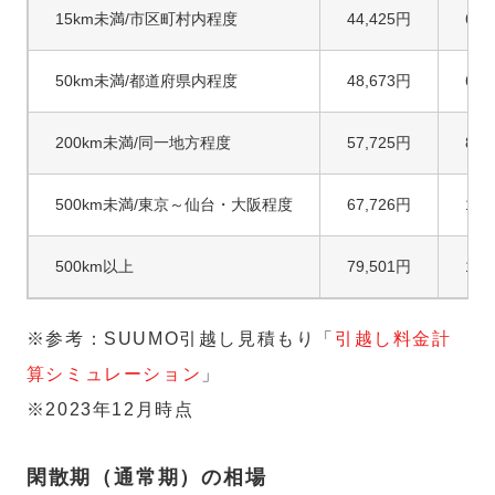
15km未満/市区町村内程度
44,425円
61,
50km未満/都道府県内程度
48,673円
66,
200km未満/同一地方程度
57,725円
87,
500km未満/東京～仙台・大阪程度
67,726円
107
500km以上
79,501円
123
※参考：SUUMO引越し見積もり「
引越し料金計
算シミュレーション
」
※2023年12月時点
閑散期（通常期）の相場