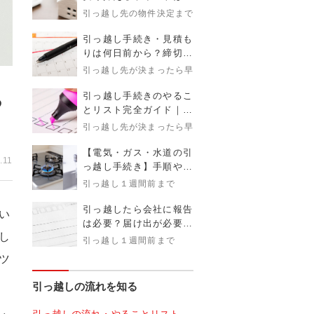
金額目安とタイミングを
引っ越し先の物件決定まで
解説！
引っ越し手続き・見積も
りは何日前から？締切時
期まで完全ガイド
引っ越し先が決まったら早めに
引っ越し手続きのやるこ
る
とリスト完全ガイド｜タ
イミング・必要書類・注
引っ越し先が決まったら早めに
意点まで解説
【電気・ガス・水道の引
.11
っ越し手続き】手順や注
意点、疑問まで解説
引っ越し１週間前まで
引っ越したら会社に報告
い
は必要？届け出が必要な
し
理由とタイミング、伝え
引っ越し１週間前まで
方を徹底解説
ツ
引っ越しの流れを知る