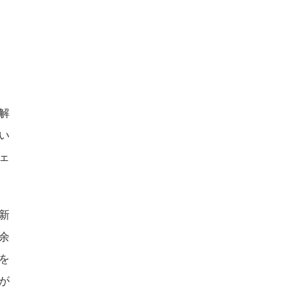
解
い
ェ
新
余
を
が