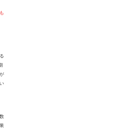
も
る
期
が
い
数
果